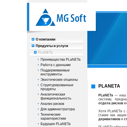
О компании
Продукты и услуги
PLaNETa
Преимущества PLaNETa
Работа с данными
Поддерживаемые
инструменты
Экзотические опционы
Структурированные
PLANETA
продукты
Аналитическая
PLaNETa
— наш о
функциональность
систему, пред
отдела рисков
ин
Анализ рисков
Для администратора
Хотя PLaNETa с 
Технические
(такие как акци
характеристики
деривативов
и
с
Будущее PLaNETa