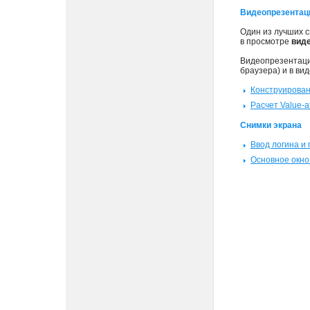
Видеопрезентац
Один из лучших 
в просмотре
вид
Видеопрезентац
браузера) и в ви
Конструирован
Расчет Value-a
Снимки экрана
Ввод логина и 
Основное окн