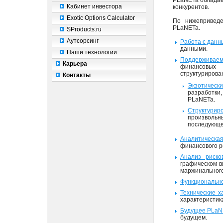
PLaNETa облада
Кабинет инвестора
конкурентов.
Exotic Options Calculator
По нижепривед
PLaNETa.
SProducts.ru
Аутсорсинг
Работа с дан
данными.
Наши технологии
Поддерживае
Карьера
финансовых
структурирова
Контакты
Экзотическ
разработки
PLaNETa.
Структурир
произвольн
последующей
Аналитическа
финансового р
Анализ риско
графическом в
маржинального
Функционально
Технические х
характеристик
Будущее PLaN
будущем.