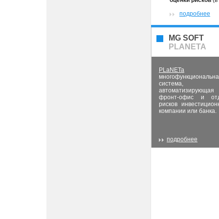
оценки рисков
(в
подробнее
MG SOFT
PLANETA
PLaNETa
многофункциональн
система,
автоматизирующая
фронт-офис и от
рисков инвестицион
компании или банка.
подробнее