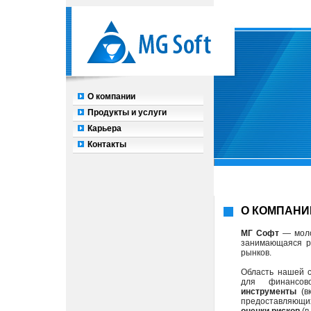
О компании
Продукты и услуги
Карьера
Контакты
О КОМПАН
МГ Софт
— моло
занимающаяся р
рынков.
Область нашей 
для финансо
инструменты
(вк
предоставляющ