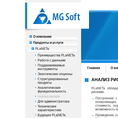
О компании
Продукты и услуги
PLaNETa
Преимущества PLaNETa
Работа с данными
Поддерживаемые
Главная
О ко
инструменты
Экзотические опционы
Структурированные
АНАЛИЗ РИ
продукты
Аналитическая
PLaNETa облада
функциональность
рисками.
Анализ рисков
Построение 
Для администратора
позволяющих 
стоимость по
Технические
возможность а
характеристики
Будущее PLaNETa
Проведение с