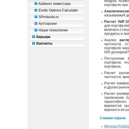
Модуль позвол
Кабинет инвестора
портфеля при 
Exotic Options Calculator
Аналитически
называемый де
SProducts.ru
Расчет VaR (V
Аутсорсинг
для портфелей
включать стан
Наши технологии
продукты и л
Карьера
Анализ
расп
Контакты
частности, о
портфеля чере
000 долларов?
Построение
портфеля, чт
портфель.
Расчет разл
частности, кри
Расчет ковари
и других рыно
Расчет разме
заключении б
гарантийног
вариантов ры
варианта ее р
Снимки экрана
Модуль Positio