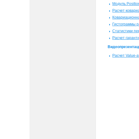
Модуль Positio
Расчет ковари
Ковариационн
Гистограммы 
Статистики п
Расчет гарант
Видеопрезентац
Расчет Value-a