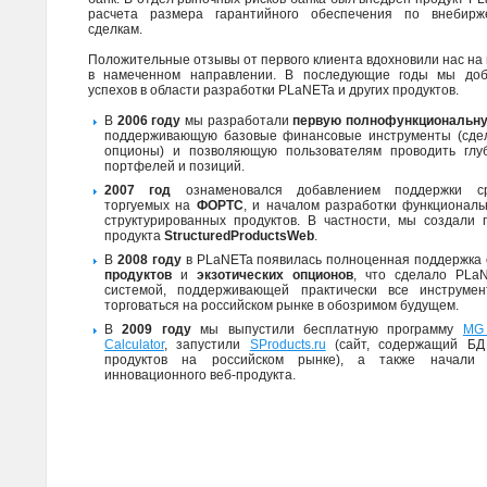
расчета размера гарантийного обеспечения по внебир
сделкам.
Положительные отзывы от первого клиента вдохновили нас н
в намеченном направлении. В последующие годы мы доб
успехов в области разработки PLaNETa и других продуктов.
В
2006 году
мы разработали
первую полнофункциональн
поддерживающую базовые финансовые инструменты (сдел
опционы) и позволяющую пользователям проводить глу
портфелей и позиций.
2007 год
ознаменовался добавлением поддержки сро
торгуемых на
ФОРТС
, и началом разработки функциональ
структурированных продуктов. В частности, мы создали 
продукта
StructuredProductsWeb
.
В
2008 году
в PLaNETa появилась полноценная поддержка
продуктов
и
экзотических опционов
, что сделало PLa
системой, поддерживающей практически все инструмен
торговаться на российском рынке в обозримом будущем.
В
2009 году
мы выпустили бесплатную программу
MG 
Calculator
, запустили
SProducts.ru
(сайт, содержащий БД 
продуктов на российском рынке), а также начали 
инновационного веб-продукта.