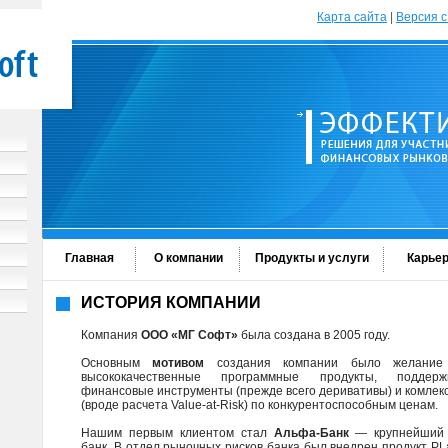
Карта сайта
|
Версия с
Главная
О компании
Продукты и услуги
Карье
ИСТОРИЯ КОМПАНИИ
Компания
ООО «МГ Софт»
была создана в 2005 году.
Основным
мотивом
создания компании было желание 
высококачественные программные продукты, поддер
финансовые инструменты (прежде всего деривативы) и комле
(вроде расчета Value-at-Risk) по конкурентоспособным ценам.
Нашим первым клиентом стал
Альфа-Банк
— крупнейший 
банк. В отдел рыночных рисков банка был внедрен продукт P