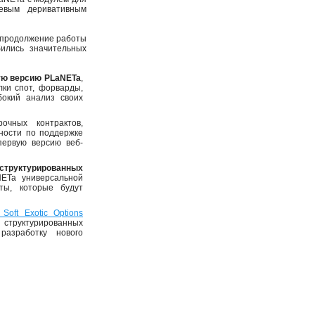
жевым деривативным
а продолжение работы
ились значительных
ую версию PLaNETa
,
ки спот, форварды,
бокий анализ своих
чных контрактов,
ности по поддержке
первую версию веб-
структурированных
NETa универсальной
ты, которые будут
Soft Exotic Options
структурированных
разработку нового