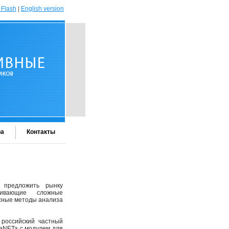
 Flash
|
English version
ра
Контакты
предложить рынку
живающие сложные
ксные методы анализа
российский частный
LaNETa с модулем для