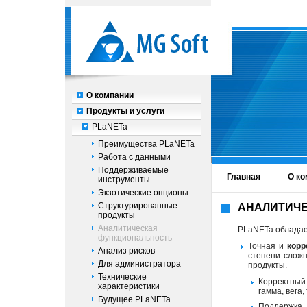
О компании
Продукты и услуги
PLaNETa
Преимущества PLaNETa
Работа с данными
Поддерживаемые
Главная
О ко
инструменты
Экзотические опционы
Структурированные
АНАЛИТИЧ
продукты
Аналитическая
PLaNETa обладае
функциональность
Точная и
корр
Анализ рисков
степени сложн
Для администратора
продукты.
Технические
Корректный
характеристики
гамма, вега,
Будущее PLaNETa
Поддержк