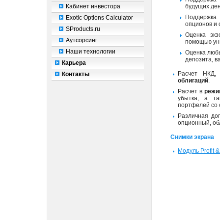
Кабинет инвестора
будущих ден
Поддержк
Exotic Options Calculator
опционов и 
SProducts.ru
Оценка экз
Аутсорсинг
помощью уни
Наши технологии
Оценка лю
депозита, в
Карьера
Расчет НКД, 
Контакты
облигаций
.
Расчет в
режи
убытка, а та
портфелей со 
Различная до
опционный, об
Снимки экрана
Модуль Profit &