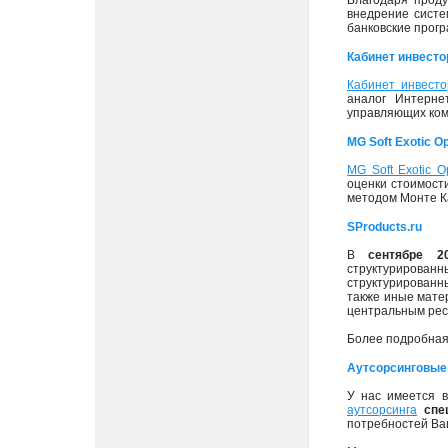
Благодаря прод
внедрение систе
банковские прог
Кабинет инвесто
Кабинет инвесто
аналог Интерне
управляющих ком
MG Soft Exotic Op
MG Soft Exotic Op
оценки стоимости
методом Монте К
SProducts.ru
В
сентябре 2
структуриров
структурированны
также иные мате
центральным рес
Более подробная
Аутсорсинговые 
У нас имеется в
аутсорсинга
спе
потребностей Ва