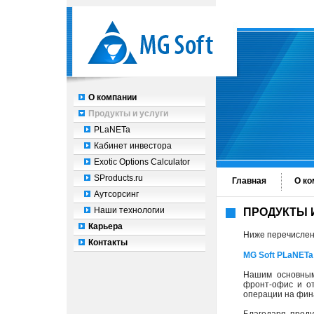
О компании
Продукты и услуги
PLaNETa
Кабинет инвестора
Exotic Options Calculator
SProducts.ru
Главная
О ко
Аутсорсинг
Наши технологии
ПРОДУКТЫ 
Карьера
Ниже перечислен
Контакты
MG Soft PLaNETa
Нашим основны
фронт-офис и от
операции на фин